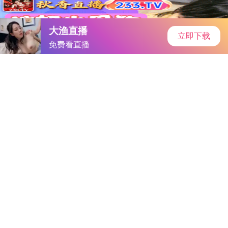
首页
手游资讯
手游教程
手机游戏
光遇音乐商店烛火上限揭秘：获取与使用攻略一览
作者：-白洁
发表时间：2026-04-28 14:49:16
阅读量:
803384
-白洁 最新消息，人气游戏《光遇》音乐商店现已开放，玩
家们可以轻松获取烛火资源。想知道《光遇》音乐商店烛火数量
的上限是多少？编辑为你揭秘，跟随我们一起揭开这个谜团吧！
揭秘《光遇》音乐商店烛火上限
1、Q1：音乐商店的烛火能否与雨林老奶奶的烛火互换使
用？
A1：音乐商店的烛火与云野墓土雨林老奶奶的烛火可共享
上限，但与圆梦村的烛火无法互换。