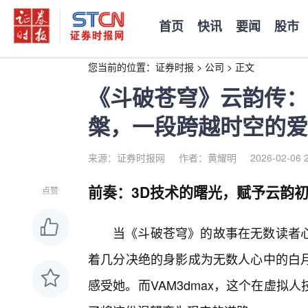
首页
快讯
要闻
股市
您当前的位置：
证券时报
>
公司
>
正文
《斗破苍穹》云韵传：V
槃，一段跨越时空的爱
来源：证券时报网
作者：黄耀明
2026-02-06 
前奏：3D技术的曙光，赋予云韵
点赞
当《斗破苍穹》的故事在无数读者
着几分决绝的身影成为无数人心中的白
感受她。而VAM3dmax，这个在虚