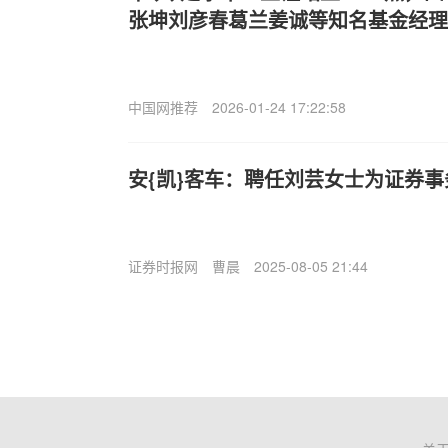
张坤刘彦春葛兰姜诚等知名基金经理
中国网推荐
2026-01-24 17:22:58
安{凯}客车：聘任刘芸女士为证券事
证券时报网
曹晨
2025-08-05 21:44