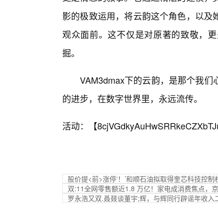
影的极致运用，将云韵这个角色，以及
观众面前。这不仅是对原著的致敬，更
掘。
VAM3dmax下的云韵，是那个
的进步，在数字世界里，永远流传。
活动：【
8cjVGdkyAuHwSRRkeCZXbTJ
股价提<前>涨停‘！’和顺石油拟取得奎芯科技控制
双:11全网零售额近1.8 万亿！家电成消费焦点
罗永浩又双.叒叕谈董宇;辉，与辉同行辟谣年收入